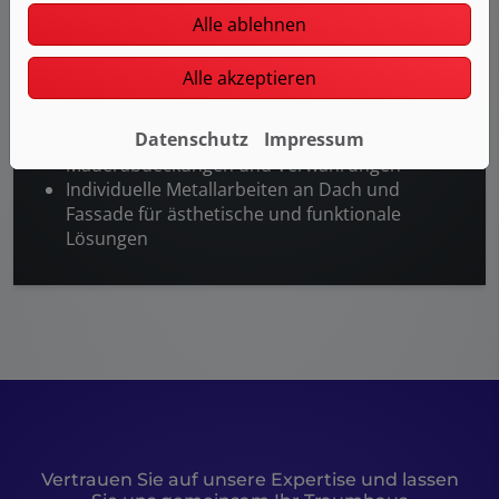
Alle ablehnen
Installation von Dachrinnen und Fallrohren zur
effizienten Regenwasserableitung
Alle akzeptieren
Montage und Wartung von Blechdächern und -
fassaden
Datenschutz
Impressum
Anfertigung und Einbau von Abdeckungen,
Mauerabdeckungen und Verwahrungen
Individuelle Metallarbeiten an Dach und
Fassade für ästhetische und funktionale
Lösungen
Vertrauen Sie auf unsere Expertise und lassen