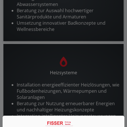
Abwassersystemen
Beratung zur Auswahl hochwertiger
Sanitärprodukte und Armaturen
Umsetzung innovativer Badkonzepte und
Wellnessbereiche
Heizsysteme
Installation energieeffizienter Heizlösungen, wie
Fußbodenheizungen, Wärmepumpen und
Solaranlagen
Beratung zur Nutzung erneuerbarer Energien
und nachhaltiger Heizungskonzepte
Integration intelligenter Heizungssteuerungen
für optimalen Komfort und Energieeinsparung