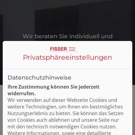
Wir beraten Sie individuell und
persönlich.
Termin vereinbaren
Privatsphäre­einstellungen
Datenschutzhinweise
Ihre Zustimmung können Sie jederzeit
widerrufen.
Wir verwenden auf dieser Webseite Cookies und
weitere Technologien, um Ihnen ein bestmögliches
Funktionsweise einer Hybridheizung
Nutzungserlebnis zu bieten. Sie können das Setzen
von Cookies auch ablehnen und unsere Seite nur
Der Begriff "Hybrid" bedeutet so viel wie "aus
mit den technisch notwendigen Cookies nutzen.
zweierlei Herkunft". In der Technik bezieht sich dies
Weitere Informationen, sowie eine detaillierte